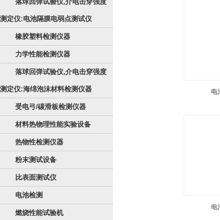
落球回弹试验仪,介电击穿强度
测定仪:电池隔膜电弱点测试仪
橡胶塑料检测仪器
力学性能检测仪器
落球回弹试验仪,介电击穿强度
测定仪:海绵泡沫材料检测仪器
电
受电弓/碳滑板检测仪器
材料热物理性能实验设备
热物性检测仪器
粉末测试设备
比表面测试仪
电池检测
电
燃烧性能试验机