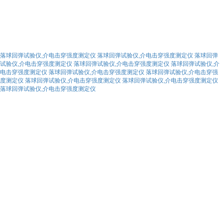
落球回弹试验仪,介电击穿强度测定仪
落球回弹试验仪,介电击穿强度测定仪
落球回弹
试验仪,介电击穿强度测定仪
落球回弹试验仪,介电击穿强度测定仪
落球回弹试验仪,介
电击穿强度测定仪
落球回弹试验仪,介电击穿强度测定仪
落球回弹试验仪,介电击穿强
度测定仪
落球回弹试验仪,介电击穿强度测定仪
落球回弹试验仪,介电击穿强度测定仪
落球回弹试验仪,介电击穿强度测定仪