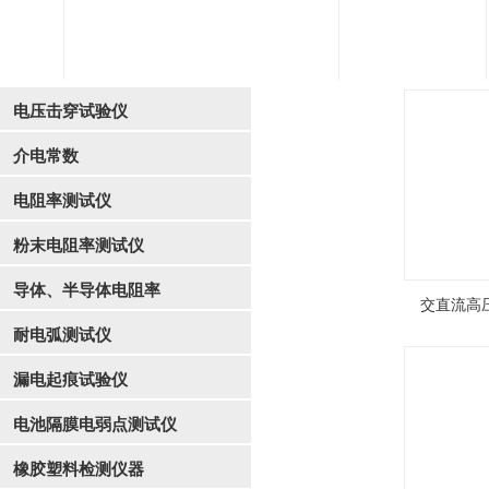
电压击穿试验仪
介电常数
电阻率测试仪
全自动电阻率检测仪
粉末电阻率测试仪
导体、半导体电阻率
交直流高压
耐电弧测试仪
漏电起痕试验仪
电池隔膜电弱点测试仪
橡胶塑料检测仪器