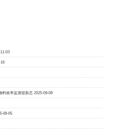
-03
16
监测迎新态 2025-09-08
8-05