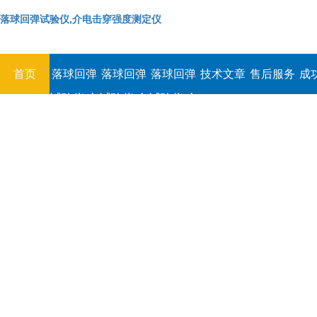
落球回弹试验仪,介电击穿强度测定仪
首页
落球回弹
落球回弹
落球回弹
技术文章
售后服务
成
试验仪,介
试验仪,介
试验仪,介
电击穿强
电击穿强
电击穿强
度测定仪
度测定仪
度测定仪