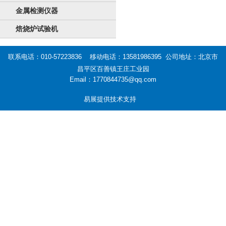
金属检测仪器
焙烧炉试验机
联系电话：010-57223836 移动电话：13581986395 公司地址：北京市
昌平区百善镇王庄工业园
Email：1770844735@qq.com
易展提供技术支持