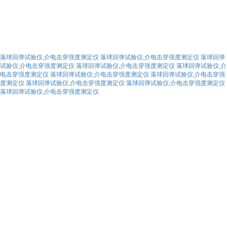
落球回弹试验仪,介电击穿强度测定仪
落球回弹试验仪,介电击穿强度测定仪
落球回弹
试验仪,介电击穿强度测定仪
落球回弹试验仪,介电击穿强度测定仪
落球回弹试验仪,介
电击穿强度测定仪
落球回弹试验仪,介电击穿强度测定仪
落球回弹试验仪,介电击穿强
度测定仪
落球回弹试验仪,介电击穿强度测定仪
落球回弹试验仪,介电击穿强度测定仪
落球回弹试验仪,介电击穿强度测定仪